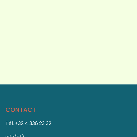
Évèn
CONTACT
Tél. +32 4 336 23 32
info(at)