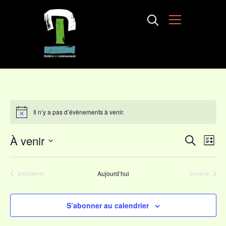
Info
Il n’y a pas d’évènements à venir.
Notice
Rech
Na
À venir
Recherch
Liste
de
Sélectionnez
et
vu
une
Aujourd’hui
Évènements
Évènements
précédents
suivants
navig
Év
date.
de
S’abonner au calendrier
vues