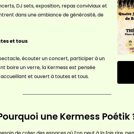
certs, DJ sets, exposition, repas conviviaux et
ontrent dans une ambiance de générosité, de
 !
tes et tous
pectacle, écouter un concert, participer à un
t boire un verre, la Kermess est pensée
cueillant et ouvert à toutes et tous.
Pourquoi une Kermess Poétik 
soin de créer des espaces où l’on peut à la fois rire, pense