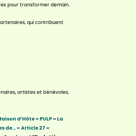
ires pour transformer demain.
partenaires, qui contribuent
aires, artistes et bénévoles,
aison d’Hôte
–
PULP
–
La
es de…
–
Article 27
–