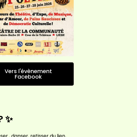
Vers l'évènement
Facebook
? ✨
r , danser, retisser du lien,