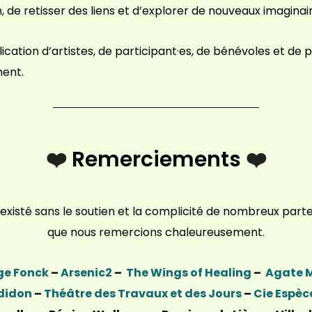
de retisser des liens et d’explorer de nouveaux imagina
lication d’artistes, de participant·es, de bénévoles et de 
ment.
❤️
Remerciements
❤️
xisté sans le soutien et la complicité de nombreux parten
que nous remercions chaleureusement.
ège Fonck
–
Arsenic2
–
The Wings of Healing
–
Agate M
didon
–
Théâtre des Travaux et des Jours
–
Cie Espèc