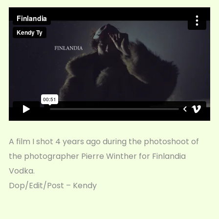
A film I shot 4 years ago during the photoshoot of
the photographer Pierre Winther for Finlandia
Vodka.
Dop/Edit/Post – Kendy